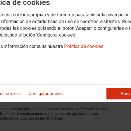
tica de cookies
Tribuna
Documentos
igualdad
Salud Laboral
Formación y empleo
Migraciones
Federaciones
Ser
io usa cookies propias y de terceros para facilitar la navegación
 información de estadísticas de uso de nuestros visitantes. Pu
todas las cookies pulsando el botón 'Aceptar' o configurarlas o 
pulsando el botón 'Configurar cookies'
s información consulta nuestra
Política de cookies
taforma Feminista por las
 de cookies
Configurar cookies
Acep
s se han lanzado a la calle para reivindicar políticas de igualdad
ado sus reivindicaciones a los planes de igualdad, como
políticas de igualdad en las empresas