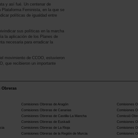
ta y así fué. Un centenar de
a Plataforma Feminista, en la que se
ndicar políticas de igualdad entre
ivindicar sus políticas en la marcha
a la aplicación de los Planes de
a necesaria para erradicar la
 del movimiento de CCOO, estuvieron
, que recibieron un importante
s Obreras
Comisiones Obreras de Aragón
Comisiones Ob
Comisiones Obreras de Canarias
Comisiones O
Comisiones Obreras de Castilla-La Mancha
Comissió Obre
Comisiones Obreras de Euskadi
Comisiones O
cia
Comisiones Obreras de La Rioja
Comisiones O
Comisiones Obreras de la Región de Murcia
Comisiones O