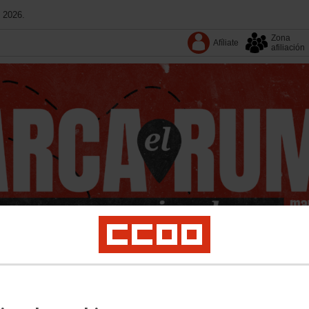
 2026.
Zona
Afíliate
afiliación
Conoce CCOO
Convenios