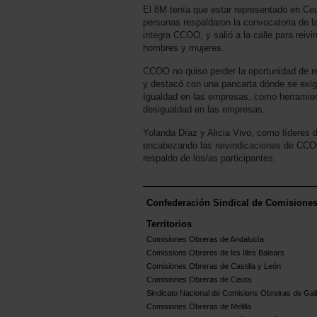
El 8M tenía que estar representado en Ceu
personas respaldaron la convocatoria de l
integra CCOO, y salió a la calle para reivi
hombres y mujeres.
CCOO no quiso perder la oportunidad de re
y destacó con una pancarta dónde se exigí
Igualdad en las empresas, como herramient
desigualdad en las empresas.
Yolanda Díaz y Alicia Vivo, como líderes
encabezando las reivindicaciones de CCOO
respaldo de los/as participantes.
Confederación Sindical de Comisione
Territorios
Comisiones Obreras de Andalucía
Comissions Obreres de les Illes Balears
Comisiones Obreras de Castilla y León
Comisiones Obreras de Ceuta
Sindicato Nacional de Comisions Obreiras de Gali
Comisiones Obreras de Melilla