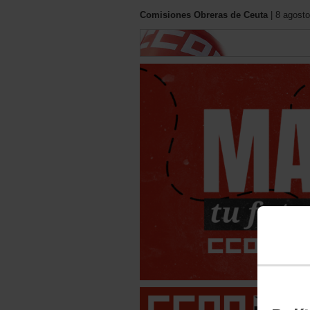
Comisiones Obreras de Ceuta
| 8 agosto