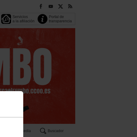
Servicios
Portal de
a la afiliación
transparencia
Multimedia
Buscador