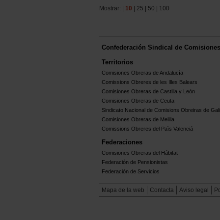
Mostrar: |
10
|
25
|
50
|
100
Confederación Sindical de Comisione
Territorios
Comisiones Obreras de Andalucía
Comissions Obreres de les Illes Balears
Comisiones Obreras de Castilla y León
Comisiones Obreras de Ceuta
Sindicato Nacional de Comisions Obreiras de Gali
Comisiones Obreras de Melilla
Comissions Obreres del Paìs Valenciá
Federaciones
Comisiones Obreras del Hábitat
Federación de Pensionistas
Federación de Servicios
Mapa de la web
Contacta
Aviso legal
Po