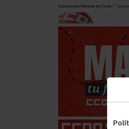
Comisiones Obreras de Ceuta
| 7 agosto
Polí