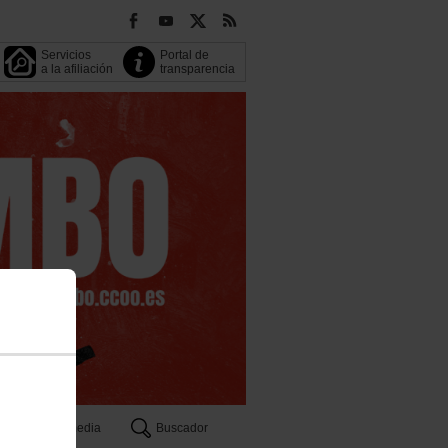
Servicios
Portal de
a la afiliación
transparencia
Multimedia
Buscador