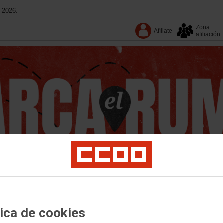
 2026.
Zona
Afíliate
afiliación
tica de cookies
Conoce CCOO
Convenios