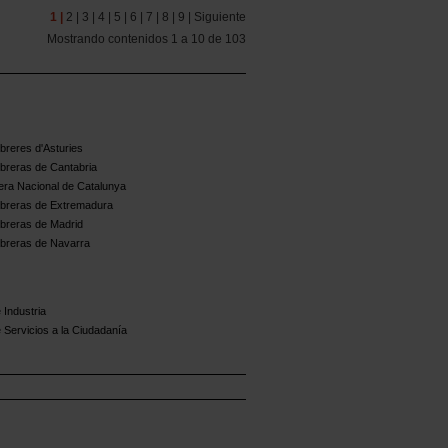
1 |
2 |
3 |
4 |
5 |
6 |
7 |
8 |
9 |
Siguiente
Mostrando contenidos 1 a 10 de 103
reres d'Asturies
breras de Cantabria
ra Nacional de Catalunya
breras de Extremadura
breras de Madrid
breras de Navarra
 Industria
 Servicios a la Ciudadanía