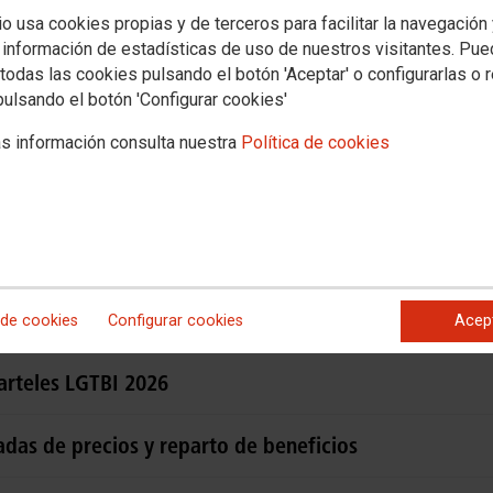
Tribuna
Documentos
io usa cookies propias y de terceros para facilitar la navegación
 información de estadísticas de uso de nuestros visitantes. Pu
igualdad
Salud Laboral
Formación y empleo
Migraciones
Federaciones
Ser
todas las cookies pulsando el botón 'Aceptar' o configurarlas o 
pulsando el botón 'Configurar cookies'
s información consulta nuestra
Política de cookies
 de cookies
Configurar cookies
Acep
arteles LGTBI 2026
adas de precios y reparto de beneficios