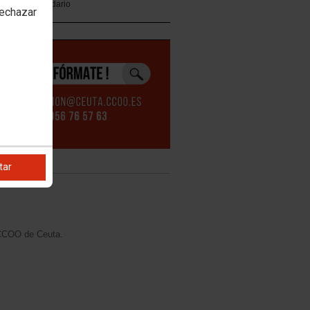
Calendario
rechazar
vicios
tar
 CCOO de Ceuta.