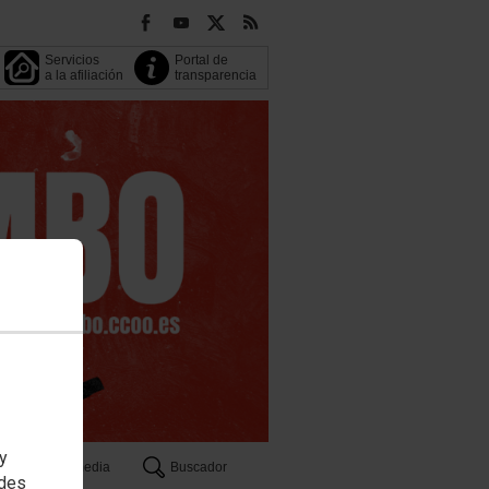
Servicios
Portal de
a la afiliación
transparencia
 y
Multimedia
Buscador
edes