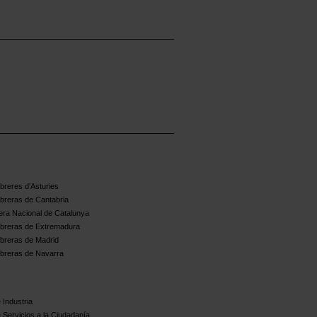
reres d'Asturies
breras de Cantabria
ra Nacional de Catalunya
breras de Extremadura
breras de Madrid
breras de Navarra
 Industria
 Servicios a la Ciudadanía