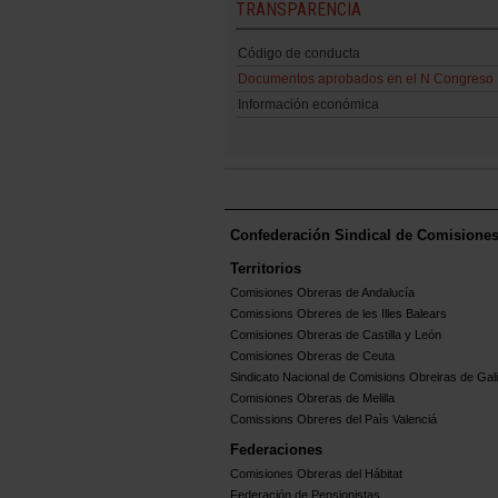
TRANSPARENCIA
Código de conducta
Documentos aprobados en el N Congreso
Información económica
Confederación Sindical de Comisione
Territorios
Comisiones Obreras de Andalucía
Comissions Obreres de les Illes Balears
Comisiones Obreras de Castilla y León
Comisiones Obreras de Ceuta
Sindicato Nacional de Comisions Obreiras de Gali
Comisiones Obreras de Melilla
Comissions Obreres del Paìs Valenciá
Federaciones
Comisiones Obreras del Hábitat
Federación de Pensionistas