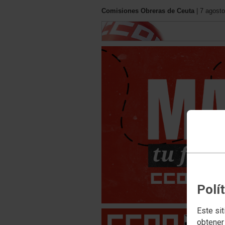
Comisiones Obreras de Ceuta
| 7 agosto
Polí
Este sit
obtener