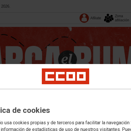
 2026.
Zona
Afíliate
afiliación
tica de cookies
io usa cookies propias y de terceros para facilitar la navegación
Conoce CCOO
Convenios
 información de estadísticas de uso de nuestros visitantes. Pu