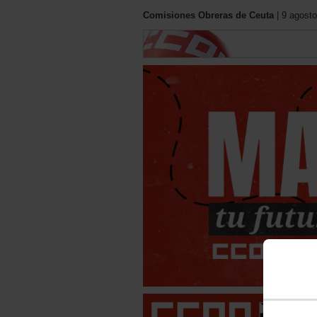
Comisiones Obreras de Ceuta
| 9 agosto