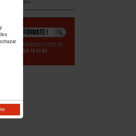
Calendario
vicios
 y
edes
rechazar
tar