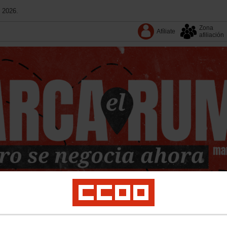
 2026.
Zona
Afíliate
afiliación
Conoce CCOO
Convenios