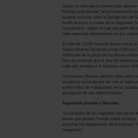
Según ha indicado la central este viernes
Postigo está abordar “el incumplimiento p
acuerdo suscrito entre la Delegación del 
bonificaciones a cuotas de la Seguridad S
vinculación]”, según el cual una parte del
debe repercutir directamente en los salar
El líder de CCOO también quiere pulsar la 
Salario Mínimo Interprofesional (SMI) en C
institución de la plaza de los Reyes siemp
hora de reclamar que el plus de residencia
cada año establece el Gobierno como SMI
Comisiones Obreras también lleva años re
residencia se blinde por ley con el objetiv
sufren miles de trabajadores en la ciudad 
percepción de esa indemnización.
Seguridad privada y Hércules
La situación de los vigilantes del sector 
temas que pondrá Postigo sobre la mesa, c
arrastran los trabajadores de la empresa 
Integración”.