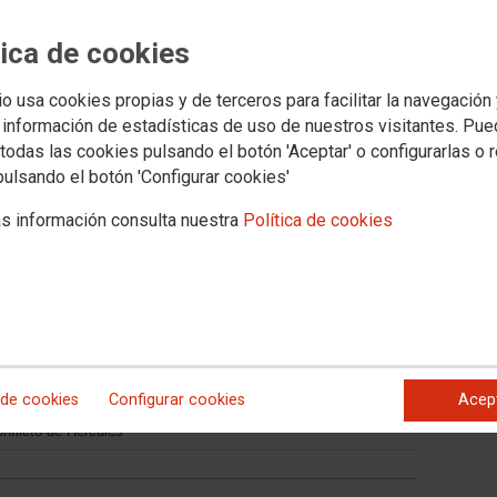
Tribuna
Documentos
tica de cookies
igualdad
Salud Laboral
Formación y empleo
Migraciones
Federaciones
Ser
io usa cookies propias y de terceros para facilitar la navegación
 información de estadísticas de uso de nuestros visitantes. Pu
todas las cookies pulsando el botón 'Aceptar' o configurarlas o 
pulsando el botón 'Configurar cookies'
s información consulta nuestra
Política de cookies
rcía para tratar
tóricas
 de cookies
Configurar cookies
Acep
o delegado del SMI, el escamoteo de los pluses de residencia o
onflicto de Hércules