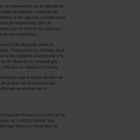
 en un comunicado, en la agenda de
or parte de algunas empresas del
Gobierno y los agentes sociales sobre
ocial [el denominado plus de
 dinero que se ahorran los patronos
ios de sus empleados.
opinión del delegado sobre el
euta. Hasta ahora los titulares de la
re se han plegado a la patronal a la
 no se diluya en la cantidad que
, sino que se añada a la misma.
clamando que el abono del plus de
o de acabar con el perjuicio que
a los que se excluye de la
de Seguridad Privada será otro de los
omo el “conflicto laboral” que
‘Hércules Servicios Generales de