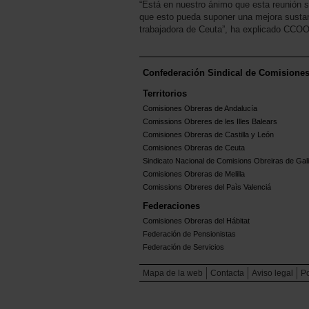
“Está en nuestro ánimo que esta reunión s
que esto pueda suponer una mejora sustanc
trabajadora de Ceuta”, ha explicado CCO
Confederación Sindical de Comisione
Territorios
Comisiones Obreras de Andalucía
Comissions Obreres de les Illes Balears
Comisiones Obreras de Castilla y León
Comisiones Obreras de Ceuta
Sindicato Nacional de Comisions Obreiras de Gali
Comisiones Obreras de Melilla
Comissions Obreres del Paìs Valenciá
Federaciones
Comisiones Obreras del Hábitat
Federación de Pensionistas
Federación de Servicios
Mapa de la web
Contacta
Aviso legal
Po