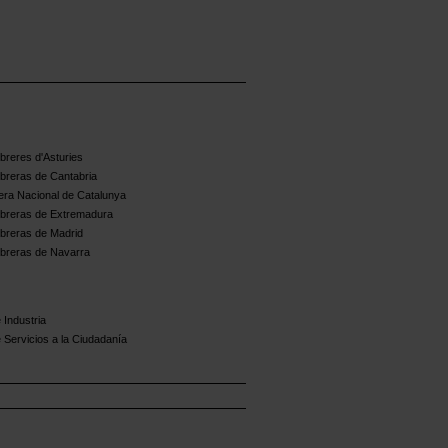
reres d'Asturies
breras de Cantabria
ra Nacional de Catalunya
breras de Extremadura
breras de Madrid
breras de Navarra
 Industria
 Servicios a la Ciudadanía