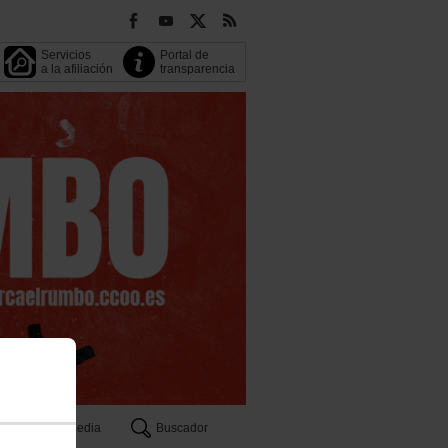
Servicios
Portal de
a la afiliación
transparencia
Multimedia
Buscador