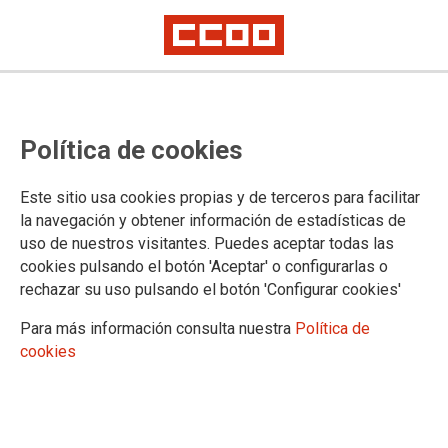
Política de cookies
Este sitio usa cookies propias y de terceros para facilitar
la navegación y obtener información de estadísticas de
uso de nuestros visitantes. Puedes aceptar todas las
cookies pulsando el botón 'Aceptar' o configurarlas o
rechazar su uso pulsando el botón 'Configurar cookies'
Para más información consulta nuestra
Política de
cookies
La actuación se enmarca en las funciones de vigilancia y control previstas
en el artículo 36 de la Ley de Prevención de Riesgos Laborales
CCOO de Ceuta presenta informe
de prevención de riesgos